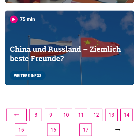
75 min
China und Russland – Ziemlich
beste Freunde?
WEITERE INFOS
8
9
10
11
12
13
14
15
16
17