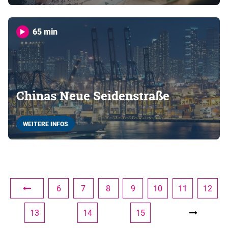
65 min
Chinas Neue Seidenstraße
WEITERE INFOS
6
7
8
9
10
11
12
13
14
15