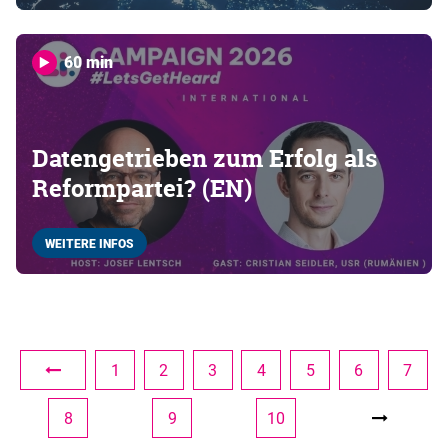
60 min
Datengetrieben zum Erfolg als
Reformpartei? (EN)
WEITERE INFOS
1
2
3
4
5
6
7
8
9
10