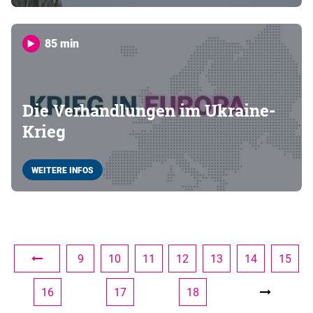
85 min
Die Verhandlungen im Ukraine-
Krieg
WEITERE INFOS
9
10
11
12
13
14
15
16
17
18