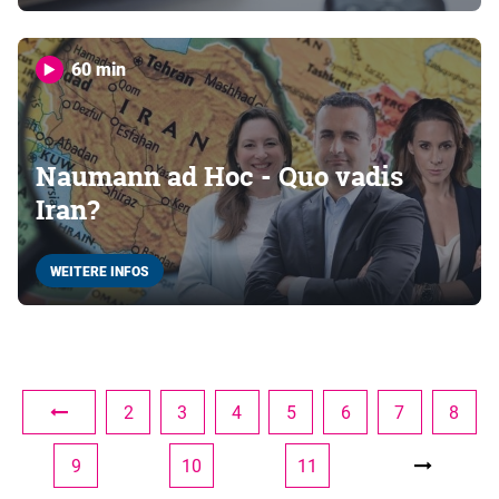
60 min
Naumann ad Hoc - Quo vadis
Iran?
WEITERE INFOS
2
3
4
5
6
7
8
9
10
11