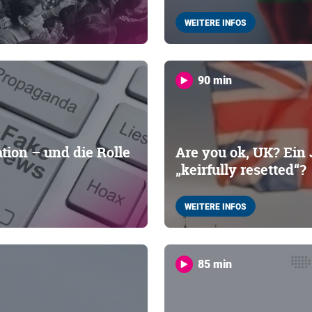
WEITERE INFOS
90 min
ion – und die Rolle
Are you ok, UK? Ein
„keirfully resetted“?
WEITERE INFOS
85 min