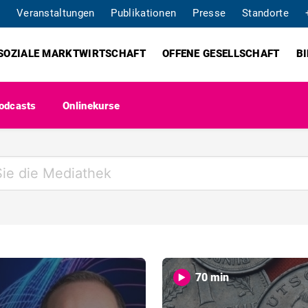
Veranstaltungen
Publikationen
Presse
Standorte
SOZIALE MARKTWIRTSCHAFT
OFFENE GESELLSCHAFT
B
odcasts
Onlinekurse
70 min