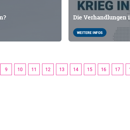
in?
Die Verhandlungen 
WEITERE INFOS
9
10
11
12
13
14
15
16
17