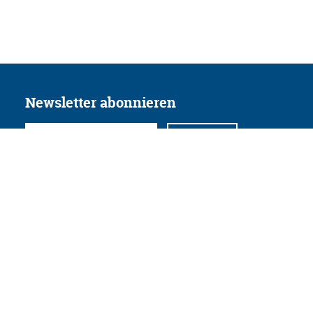
Newsletter abonnieren
Folgen Sie uns
Facebook
Twitter
Instagram
YouTube
Xing
Linkedin