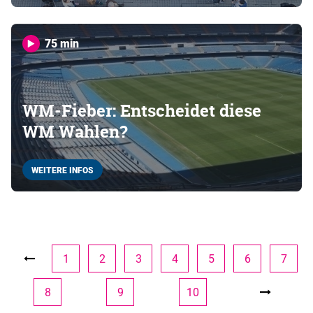
75 min
WM-Fieber: Entscheidet diese
WM Wahlen?
WEITERE INFOS
1
2
3
4
5
6
7
8
9
10