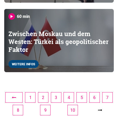
60 min
Zwischen Moskau und dem
Westen: Türkei als geopolitischer
Faktor
WEITERE INFOS
1
2
3
4
5
6
7
8
9
10