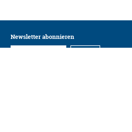
Newsletter abonnieren
Folgen Sie uns
Facebook
Twitter
Instagram
YouTube
Xing
Linkedin