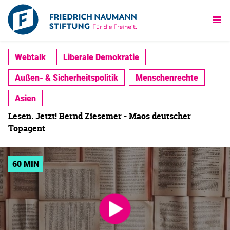
Webtalk
Liberale Demokratie
Außen- & Sicherheitspolitik
Menschenrechte
Asien
Lesen. Jetzt! Bernd Ziesemer - Maos deutscher
Topagent
60 MIN