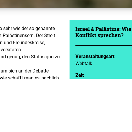
o sehr wie der so genannte
Israel & Palästina: Wi
 Palästinensern. Der Streit
Konflikt sprechen?
n und Freundeskreise,
versitäten.
Veranstaltungsart
Grund genug, den Status quo zu
Webtalk
um sich an der Debatte
Zeit
wie schafft man es, sachlich
12.10.2022 | 20:00 - 21:00
terschiedliche Perspektiven
Veranstalter
Länderbüro Niedersachse
dem Autor und ARD-
Soziologin Prof. Dr. Julia
rdemann.