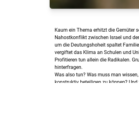
Kaum ein Thema erhitzt die Gemüter s
Nahostkonflikt zwischen Israel und den
um die Deutungshoheit spaltet Familie
vergiftet das Klima an Schulen und Uni
Profitieren tun allein die Radikalen. 
hinterfragen.
Was also tun? Was muss man wissen, 
konstruktiv beteiligen zu können? Und 
über den Konflikt zu sprechen, ohne un
und Anliegen zu ignorieren?
Darüber spricht Christoph Giesa mit 
Journalisten Richard C. Schneider, der 
Bernstein und dem Historiker Tom Wü