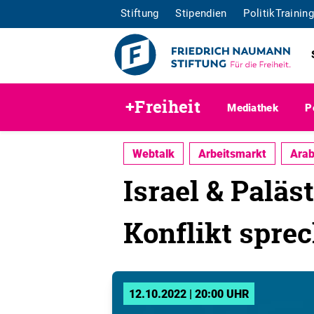
Stiftung
Stipendien
PolitikTraining
+Freiheit
Mediathek
P
Webtalk
Arbeitsmarkt
Arab
Israel & Paläs
Konflikt spre
12.10.2022 | 20:00 UHR