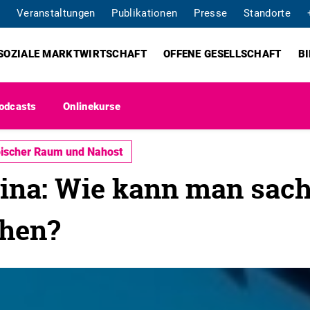
Veranstaltungen
Publikationen
Presse
Standorte
SOZIALE MARKTWIRTSCHAFT
OFFENE GESELLSCHAFT
B
odcasts
Onlinekurse
ischer Raum und Nahost
tina: Wie kann man sach
chen?