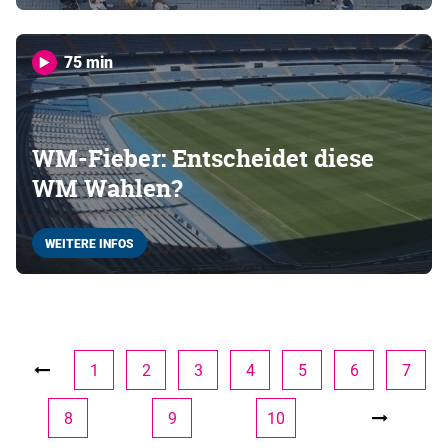
75 min
WM-Fieber: Entscheidet diese
WM Wahlen?
WEITERE INFOS
1
2
3
4
5
6
7
8
9
10