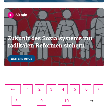
60 min
Zukunft des Sozialsystems mit
radikalen Reformen sichern
WEITERE INFOS
1
2
3
4
5
6
7
8
9
10