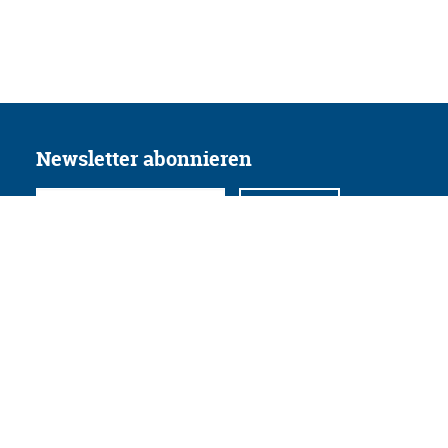
Newsletter abonnieren
Folgen Sie uns
Facebook
Twitter
Instagram
YouTube
Xing
Linkedin