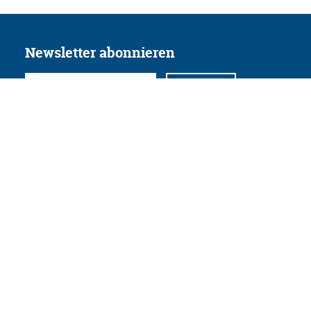
Newsletter abonnieren
Folgen Sie uns
Facebook
Twitter
Instagram
YouTube
Xing
Linkedin
Datenschutz