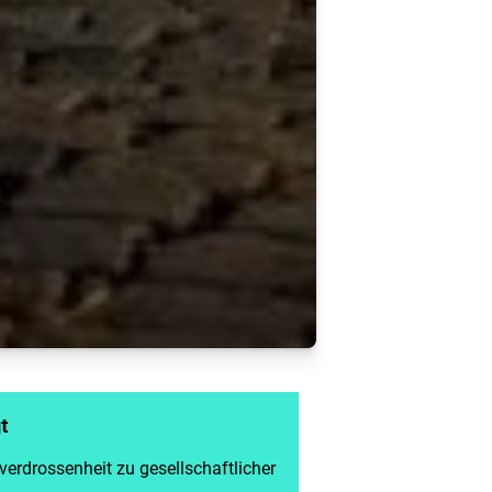
t
kverdrossenheit zu gesellschaftlicher