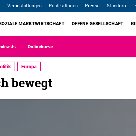
Veranstaltungen
Publikationen
Presse
Standorte
SOZIALE MARKTWIRTSCHAFT
OFFENE GESELLSCHAFT
B
odcasts
Onlinekurse
litik
Europa
ch bewegt