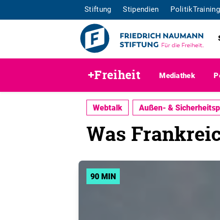
Stiftung
Stipendien
PolitikTraining
+Freiheit
Mediathek
P
Webtalk
Außen- & Sicherheitspo
Was Frankrei
90 MIN