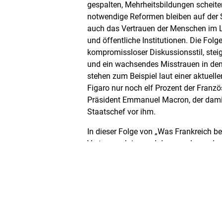
gespalten, Mehrheitsbildungen scheite
notwendige Reformen bleiben auf der S
auch das Vertrauen der Menschen im La
und öffentliche Institutionen. Die Fol
kompromissloser Diskussionsstil, ste
und ein wachsendes Misstrauen in de
stehen zum Beispiel laut einer aktuell
Figaro nur noch elf Prozent der Franz
Präsident Emmanuel Macron, der damit
Staatschef vor ihm.
In dieser Folge von „Was Frankreich be
Vertrauenskrise und das zunehmende A
französischen Gesellschaft. Welche Urs
Medienverdrossenheit zugrunde? Wie b
Menschen auf die Zukunft ihres Lande
die Handlungsfähigkeit des Staates und
gestärkt werden und Zuversicht entst
der französischen Krise für die deutsc