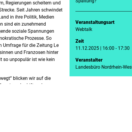
Spaltung?
rn, Regierungen scheitern und
trecke. Seit Jahren schwindet
nd in ihre Politik, Medien
Veranstaltungsart
gen sind ein zunehmend
Webtalk
igende soziale Spannungen
mokratische Prozesse. So
Zeit
en Umfrage für die Zeitung Le
11.12.2025 | 16:00 - 17:30
ösinnen und Franzosen hinter
 so unpopulär ist wie kein
Veranstalter
Landesbüro Nordrhein-Wes
wegt“ blicken wir auf die
useinanderdriften der
achen liegen der Politik- und
licken vor allem junge
s? Wie kann das Vertrauen in
 seiner Institutionen wieder
ehen? Und was können wir aus
he Gesellschaft lernen?