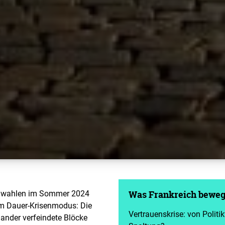
euwahlen im Sommer 2024
Was Frankreich beweg
 im Dauer-Krisenmodus: Die
Vertrauenskrise: von Politi
nander verfeindete Blöcke