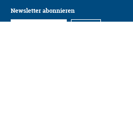
Newsletter abonnieren
Folgen Sie uns
Facebook
Twitter
Instagram
YouTube
Xing
Linkedin
Datenschutz
Impressum