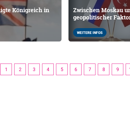
igte Königreich in
Zwischen Moskau un
geopolitischer Fakto
WEITERE INFOS
1
2
3
4
5
6
7
8
9