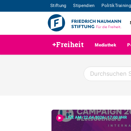
Stiftung
Stipendien
PolitikTraining
+Freiheit
Mediathek
P
LIVE AM: 22.04.2026 | 17:00 UHR