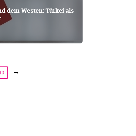
d dem Westen: Türkei als
r
10