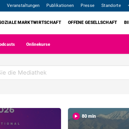
Veranstaltungen
Publikationen
Presse
Standorte
SOZIALE MARKTWIRTSCHAFT
OFFENE GESELLSCHAFT
B
odcasts
Onlinekurse
80 min