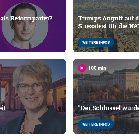
 als Reformpartei?
Trumps Angriff auf d
Stresstest für die N
WEITERE INFOS
100 min
eit
"Der Schlüssel würd
WEITERE INFOS