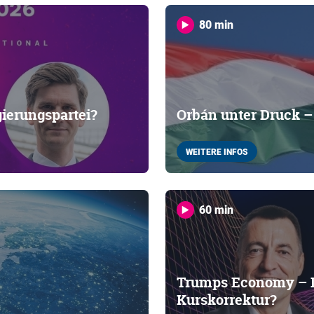
80 min
gierungspartei?
Orbán unter Druck 
WEITERE INFOS
60 min
Trumps Economy – D
Kurskorrektur?