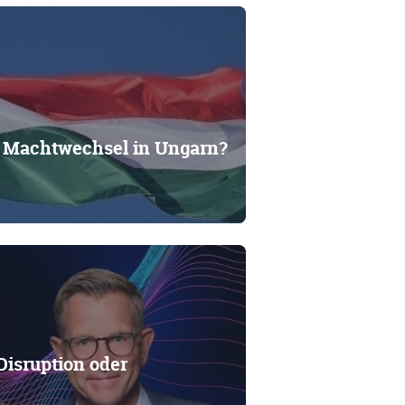
– Machtwechsel in Ungarn?
isruption oder