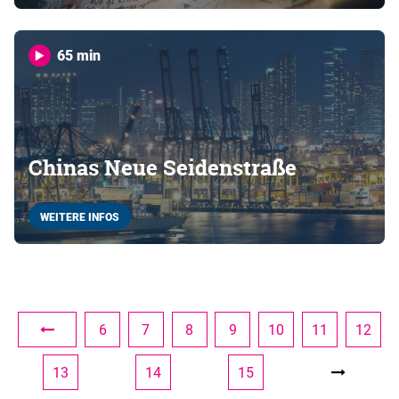
65 min
Chinas Neue Seidenstraße
WEITERE INFOS
6
7
8
9
10
11
12
13
14
15