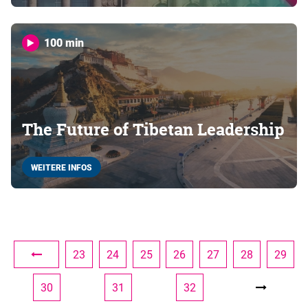
100 min
The Future of Tibetan Leadership
WEITERE INFOS
23
24
25
26
27
28
29
30
31
32