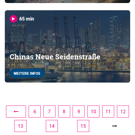
65 min
Chinas Neue Seidenstraße
WEITERE INFOS
6
7
8
9
10
11
12
13
14
15