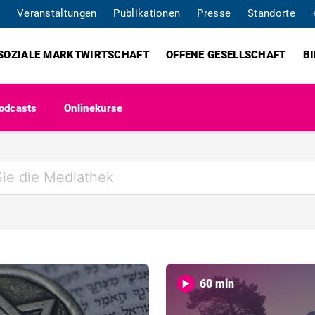
Veranstaltungen
Publikationen
Presse
Standorte
SOZIALE MARKTWIRTSCHAFT
OFFENE GESELLSCHAFT
B
odcasts
Onlinekurse
60 min