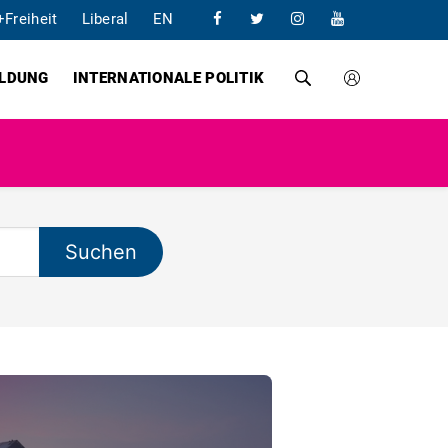
+Freiheit
Liberal
EN
ILDUNG
INTERNATIONALE POLITIK