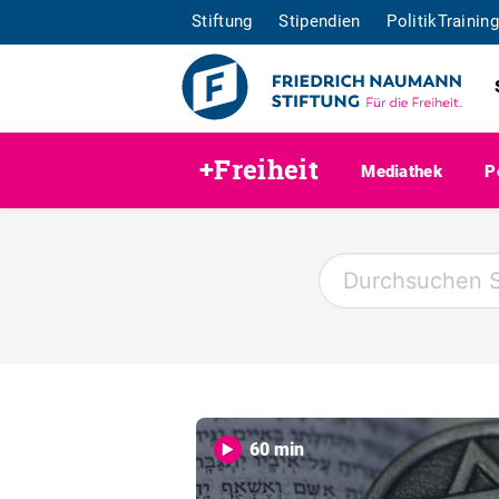
Stiftung
Stipendien
PolitikTraining
+Freiheit
Mediathek
P
60 min