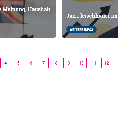
he Meinung, Haushalt
Jan Fleischhauer i
WEITERE INFOS
4
5
6
7
8
9
10
11
12