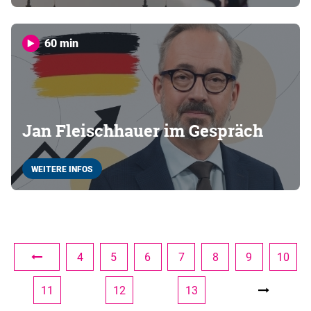
60 min
Jan Fleischhauer im Gespräch
WEITERE INFOS
4
5
6
7
8
9
10
11
12
13