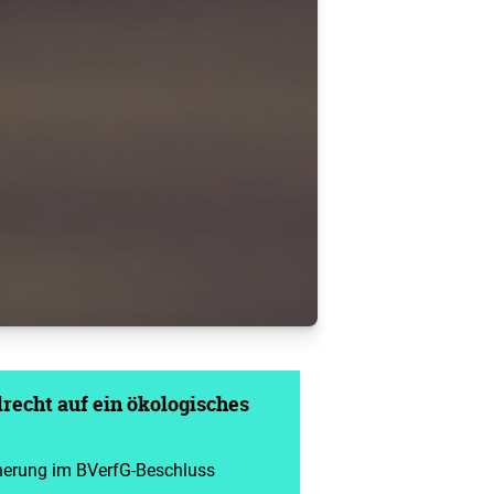
recht auf ein ökologisches
cherung im BVerfG-Beschluss