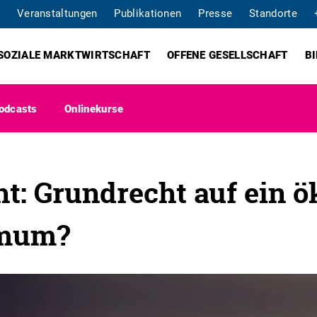
Veranstaltungen
Publikationen
Presse
Standorte
SOZIALE MARKTWIRTSCHAFT
OFFENE GESELLSCHAFT
B
odcasts
Onlinekurse
ht: Grundrecht auf ein ö
imum?