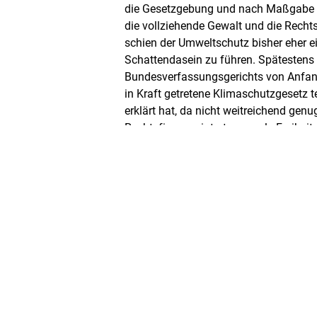
die Gesetzgebung und nach Maßgabe 
die vollziehende Gewalt und die Recht
schien der Umweltschutz bisher eher e
Schattendasein zu führen. Spätestens
Bundesverfassungsgerichts von Anfang
in Kraft getretene Klimaschutzgesetz t
erklärt hat, da nicht weitreichend genu
Rechtsfiguren „intertemporale Freihei
„Grundrecht auf ein ökologisches Exis
umwelt- und rechtspolitische Tagesord
Rahmen dieser Veranstaltung den nun b
Beschluss des Bundesverfassungsgeri
Jahres abermals aus einer liberalen P
insbesondere auch solche Rechtsfigure
– auch mit Ihnen!
Zu dieser Veranstaltungs-Reihe: Gera
Anwalt sein, deren Rechte drohen Anre
individuelle Grundrechte gar nicht erst 