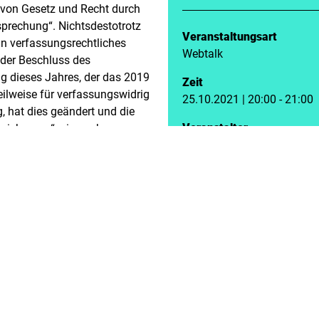
von Gesetz und Recht durch
sprechung“. Nichtsdestotrotz
Veranstaltungsart
in verfassungsrechtliches
Webtalk
 der Beschluss des
 dieses Jahres, der das 2019
Zeit
eilweise für verfassungswidrig
25.10.2021 | 20:00 - 21:00
g, hat dies geändert und die
Veranstalter
tssicherung“ wie auch
Landesbüro Nordrhein-Wes
tenzminium“ zentral auf
nungen gesetzt. Wir wollen im
ereits vielfach diskutierten
chts von Anfang dieses
erspektive würdigen und
JETZT ANMELDEN
n in einer Diskussion erörtern
de auch den BürgerInnen
chte zu bleiben oder deren
formal-rechtlich garantiert