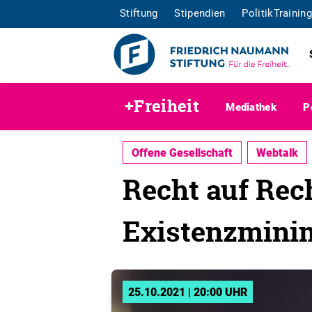
Stiftung
Stipendien
PolitikTraining
+Freiheit
Mediathek
P
Offene Gesellschaft
Webtalk
Recht auf Rec
Existenzmin
25.10.2021 | 20:00 UHR