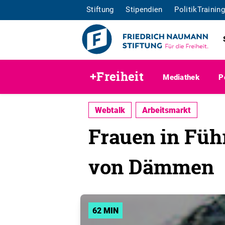
Stiftung
Stipendien
PolitikTraining
+Freiheit
Mediathek
P
Webtalk
Arbeitsmarkt
Frauen in Füh
von Dämmen
62 MIN