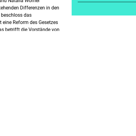
und Natalia Wörner
tehenden Differenzen in den
 beschloss das
 eine Reform des Gesetzes
s betrifft die Vorstände von
itbestimmten Unternehmen;
edern mindestens eine Frau
t unmittelbar an die
atwirtschaft an, die 2017
 -Marke Wirkung zeigte.
 DAX notierten Unternehmen bis
m Vorstand haben.
euorientierungen knüpft die
k-Watzinger, MdB, Frau Judith
hsen und Prof. Ilse
ach weiblichen Vorbildern,
chterstereotypen und
Rolle spielen.