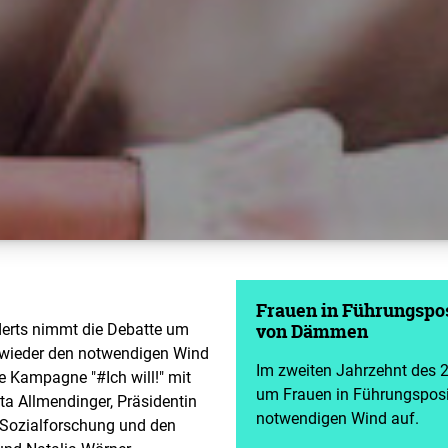
Frauen in Führungspos
derts nimmt die Debatte um
von Dämmen
 wieder den notwendigen Wind
Im zweiten Jahrzehnt des 
 Kampagne "#Ich will!" mit
um Frauen in Führungsposi
ta Allmendinger, Präsidentin
notwendigen Wind auf.
 Sozialforschung und den