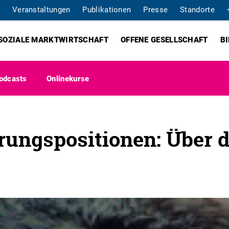
Veranstaltungen
Publikationen
Presse
Standorte
SOZIALE MARKTWIRTSCHAFT
OFFENE GESELLSCHAFT
B
odcasts
Onlinekurse
rungspositionen: Über 