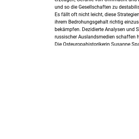
und so die Gesellschaften zu destabilis
Es fällt oft nicht leicht, diese Strateg
ihrem Bedrohungsgehalt richtig einzu
bekämpfen. Dezidierte Analysen und S
russischer Auslandsmedien schaffen hi
Die Osteuropahistorikerin Susanne Spa
mit russischen Medien in Deutschland;
Regionalbüroleiter der Deutschen Pres
Thomas Brey, hat sich mit der Wirkun
Medien auf dem Balkan beschäftigt, w
Deutschland auf noch weit offenere Oh
Die Veranstaltung thematisiert Vorge
russischer Propaganda in zwei unters
Strategien der Gegenwehr.
Moderator
Michael Roick
arbeitete von 1996 – 2022 in verschie
der FNF im In- und Ausland, zuletzt (20