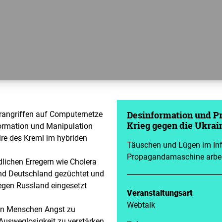
angriffen auf Computernetze
Desinformation und P
ormation und Manipulation
Krieg gegen die Ukrai
re des Kreml im hybriden
Täuschen und Lügen im Inf
Propagandamaschine arbei
lichen Erregern wie Cholera
und Deutschland gezüchtet und
egen Russland eingesetzt
Veranstaltungsart
Webtalk
 den Menschen Angst zu
usweglosigkeit zu verstärken