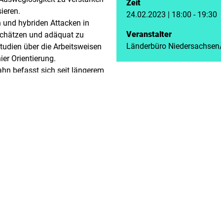
Zeit
ieren.
24.02.2023 | 18:00 - 19:30
ien und hybriden Attacken in
Veranstalter
schätzen und adäquat zu
Länderbüro Niedersachse
tudien über die Arbeitsweisen
er Orientierung.
hn befasst sich seit längerem
 der langjährige
se Agentur für Südosteuropa,
gsweise von russischen
o sie im Unterschied zu
ren stößt.
hens- und Wirkungsweisen
chiedlichen Regionen sowie
denen leitenden Funktionen
19-22) als Projektleiter