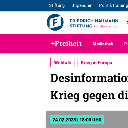
Stiftung
Stipendien
PolitikTraining
+Freiheit
Mediathek
P
Webtalk
Krieg in Europa
Desinformati
Krieg gegen d
24.02.2023 | 18:00 UHR