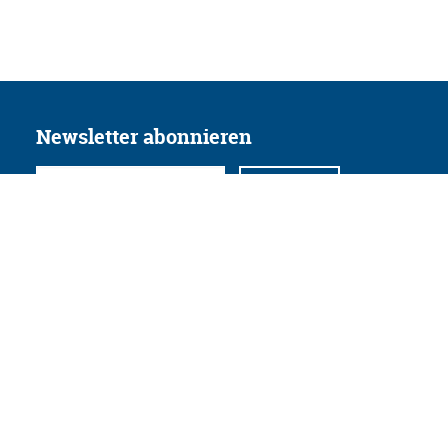
Newsletter abonnieren
Folgen Sie uns
Facebook
Twitter
Instagram
YouTube
Xing
Linkedin