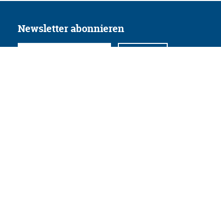
Newsletter abonnieren
Folgen Sie uns
Facebook
Twitter
Instagram
YouTube
Xing
Linkedin
Datenschutz