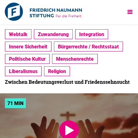
Webtalk
Zuwanderung
Integration
Innere Sicherheit
Bürgerrechte / Rechtsstaat
Politische Kultur
Menschenrechte
Liberalismus
Religion
Zwischen Bedeutungsverlust und Friedenssehnsucht
71 MIN