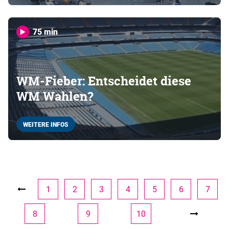
75 min
WM-Fieber: Entscheidet diese
WM Wahlen?
WEITERE INFOS
1
2
3
4
5
6
7
8
9
10