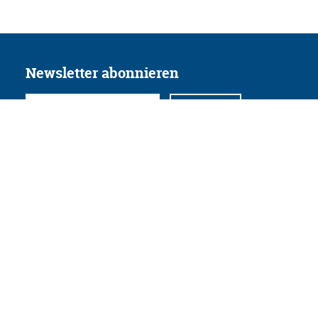
Newsletter abonnieren
Folgen Sie uns
Facebook
Twitter
Instagram
YouTube
Xing
Linkedin