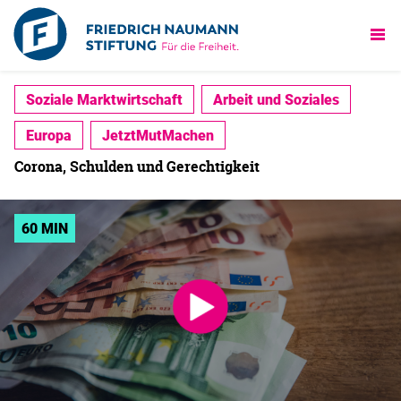
Soziale Marktwirtschaft
Arbeit und Soziales
Europa
JetztMutMachen
Corona, Schulden und Gerechtigkeit
60 MIN