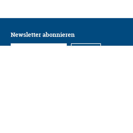
Newsletter abonnieren
Folgen Sie uns
Facebook
Twitter
Instagram
YouTube
Xing
Linkedin