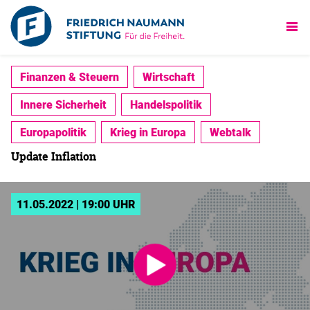
Finanzen & Steuern
Wirtschaft
Innere Sicherheit
Handelspolitik
Europapolitik
Krieg in Europa
Webtalk
Update Inflation
11.05.2022 | 19:00 UHR