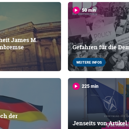
50 min
iheit James M.
enbremse
Gefahren für die De
WEITERE INFOS
225 min
ch der
Jenseits von Artikel 