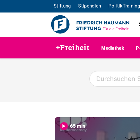
Stiftung
Stipendien
PolitikTraining
+Freiheit
Mediathek
P
65 min