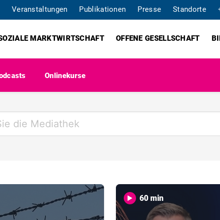
Veranstaltungen
Publikationen
Presse
Standorte
SOZIALE MARKTWIRTSCHAFT
OFFENE GESELLSCHAFT
B
odcasts
Onlinekurse
60 min