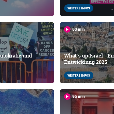
WEITERE INFOS
80 min
utokratie und
What´s up Israel - Ei
Entwicklung 2025
WEITERE INFOS
95 min