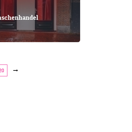
enschenhandel
20