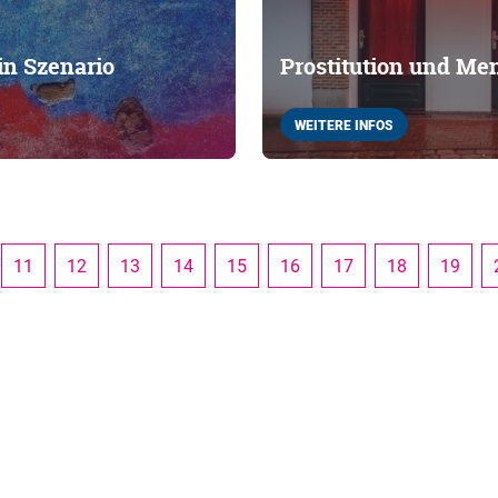
in Szenario
Prostitution und M
WEITERE INFOS
11
12
13
14
15
16
17
18
19