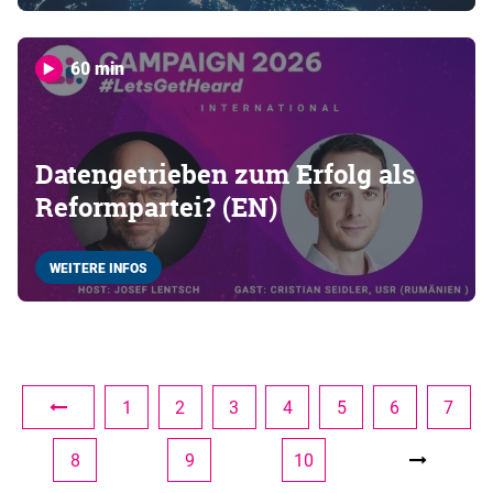
60 min
Datengetrieben zum Erfolg als
Reformpartei? (EN)
WEITERE INFOS
1
2
3
4
5
6
7
8
9
10