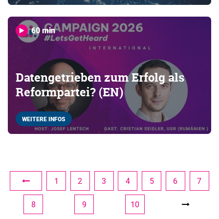
60 min
Datengetrieben zum Erfolg als
Reformpartei? (EN)
WEITERE INFOS
1
2
3
4
5
6
7
8
9
10