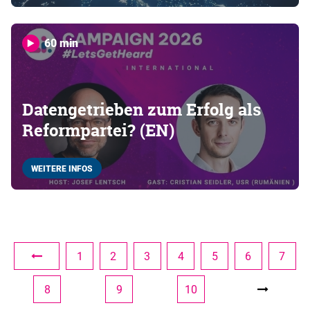
60 min
Datengetrieben zum Erfolg als
Reformpartei? (EN)
WEITERE INFOS
1
2
3
4
5
6
7
8
9
10