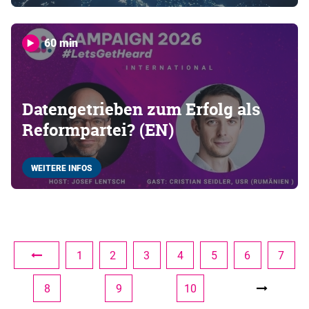
60 min
Datengetrieben zum Erfolg als
Reformpartei? (EN)
WEITERE INFOS
1
2
3
4
5
6
7
8
9
10