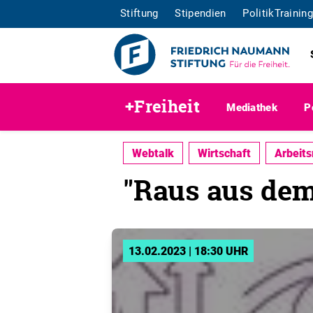
Stiftung
Stipendien
PolitikTraining
+Freiheit
Mediathek
P
Webtalk
Wirtschaft
Arbeit
"Raus aus dem
13.02.2023 | 18:30 UHR