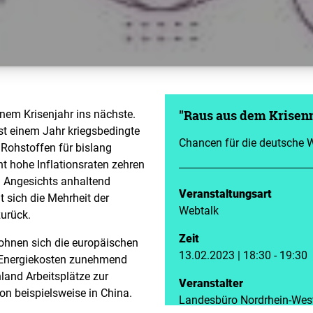
inem Krisenjahr ins nächste.
"Raus aus dem Krisenm
st einem Jahr kriegsbedingte
Chancen für die deutsche W
Rohstoffen für bislang
 hohe Inflationsraten zehren
. Angesichts anhaltend
Veranstaltungsart
t sich die Mehrheit der
Webtalk
zurück.
Zeit
ohnen sich die europäischen
13.02.2023 | 18:30 - 19:30
d Energiekosten zunehmend
hland Arbeitsplätze zur
Veranstalter
on beispielsweise in China.
Landesbüro Nordrhein-Wes
sche Wirtschaft dringend