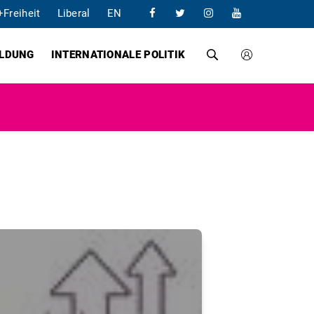
+Freiheit
Liberal
EN
ILDUNG
INTERNATIONALE POLITIK