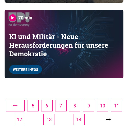
70 min
KI und Militär - Neue
Herausforderungen für unsere
Demokratie
WEITERE INFOS
5
6
7
8
9
10
11
12
13
14