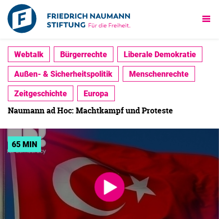
Webtalk
Bürgerrechte
Liberale Demokratie
Außen- & Sicherheitspolitik
Menschenrechte
Zeitgeschichte
Europa
Naumann ad Hoc: Machtkampf und Proteste
65 MIN