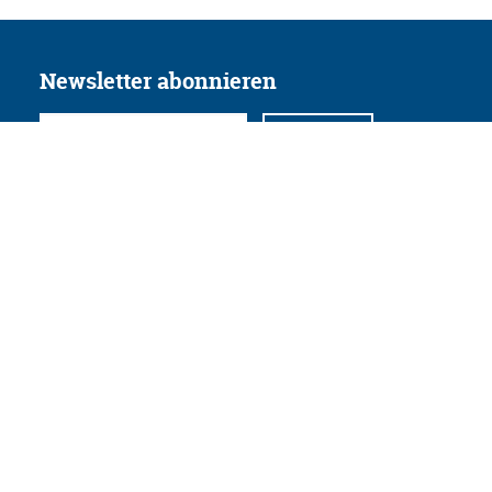
Newsletter abonnieren
Folgen Sie uns
Facebook
Twitter
Instagram
YouTube
Xing
Linkedin
Datenschutz