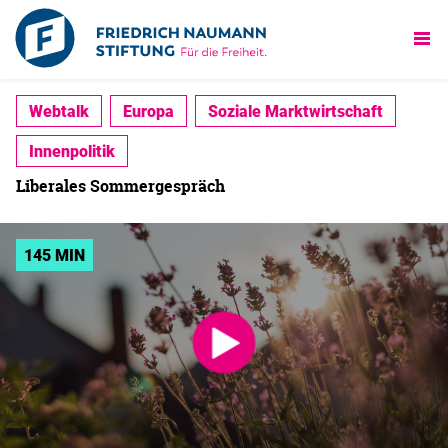
Webtalk
Europa
Soziale Marktwirtschaft
Innenpolitik
Liberales Sommergespräch
145 MIN