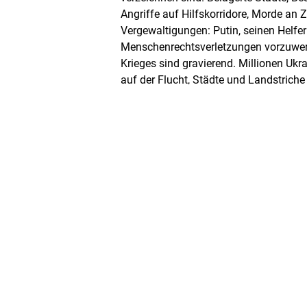
Angriffe auf Hilfskorridore, Morde an Zi
Vergewaltigungen: Putin, seinen Helfe
Menschenrechtsverletzungen vorzuwerf
Krieges sind gravierend. Millionen Ukr
auf der Flucht, Städte und Landstrich
auf Jahre unbewohnbar.
Im Webtalk wird der bekannte Kremlkri
Chodorkowski Einblicke in das System
einst als Oligarch und Vorstandsvorsit
Ölkonzerns Yukos in diesem System gr
nach zehnjähriger Haft im Exil und ke
ein anderer. Die ehemalige Bundesjust
Leutheusser-Schnarrenberger hat zus
Bundesinnenminister a.D., Strafanzeig
Verantwortliche beim Generalbundesanw
Wir laden Sie herzlich zu unserem Webt
grausamen Krieges eine Stimme geben 