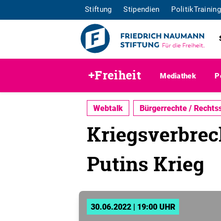
Stiftung
Stipendien
PolitikTraining
+Freiheit
Mediathek
P
Webtalk
Bürgerrechte / Rechts
Kriegsverbrec
Putins Krieg
30.06.2022 | 19:00 UHR