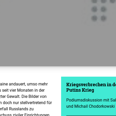
kraine andauert, umso mehr
Kriegsverbrechen in d
seit vier Monaten in der
Putins Krieg
zter Gewalt. Die Bilder von
Podiumsdiskussion mit Sab
doch nur stellvertretend für
und Michail Chodorkowski
erfall Russlands zu
chuss ziviler Einrichtungen,