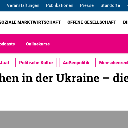
Veranstaltungen
Publikationen
Presse
Standorte
SOZIALE MARKTWIRTSCHAFT
OFFENE GESELLSCHAFT
B
odcasts
Onlinekurse
staat
Politische Kultur
Außenpolitik
Menschenrec
hen in der Ukraine – di