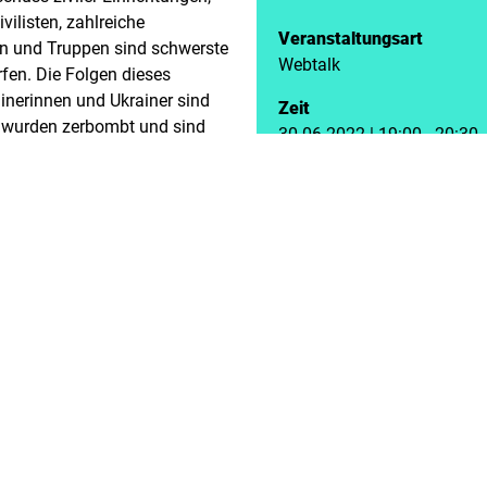
vilisten, zahlreiche
Veranstaltungsart
rn und Truppen sind schwerste
Webtalk
en. Die Folgen dieses
ainerinnen und Ukrainer sind
Zeit
e wurden zerbombt und sind
30.06.2022 | 19:00 - 20:30
Veranstalter
tiker Michail Borissowitsch
Landesbüro Bayern
 Putin geben. Chodorkowski,
zender des heute insolventen
oß geworden, befindet sich
nnt Putins Spielzüge wie kaum
izministerin Sabine
ammen mit Gerhart Baum,
e gegen Putin und weitere
alt in Karlsruhe gestellt.
alk ein, der den Opfern dieses
will und über