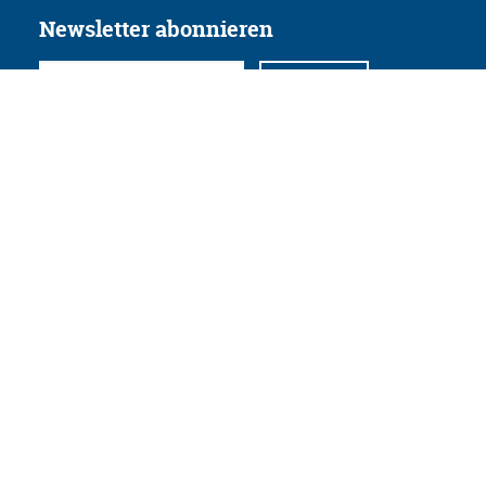
Newsletter abonnieren
Folgen Sie uns
Facebook
Twitter
Instagram
YouTube
Xing
Linkedin
Datenschutz
Impressum