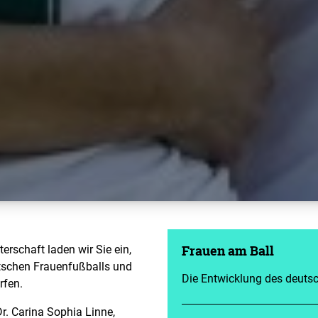
erschaft laden wir Sie ein,
Frauen am Ball
utschen Frauenfußballs und
Die Entwicklung des deuts
rfen.
r. Carina Sophia Linne,