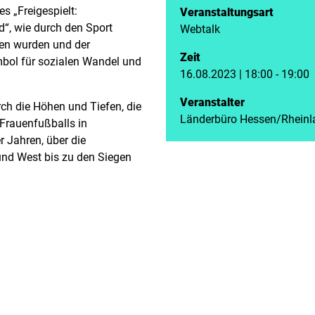
s „Freigespielt:
Veranstaltungsart
d“, wie durch den Sport
Webtalk
hen wurden und der
Zeit
bol für sozialen Wandel und
16.08.2023 | 18:00 - 19:00
Veranstalter
rch die Höhen und Tiefen, die
Länderbüro Hessen/Rheinl
Frauenfußballs in
 Jahren, über die
 und West bis zu den Siegen
nwart. Sie werden sehen:
chte geschrieben. Im
 Barenberg wird Dr. Carina
hlen und einordnen.
 Interkulturelle Kommunikation
vierte sie zum Thema