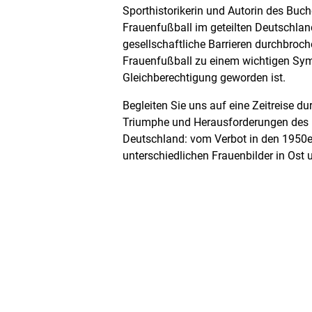
Sporthistorikerin und Autorin des Buche
Frauenfußball im geteilten Deutschlan
gesellschaftliche Barrieren durchbroc
Frauenfußball zu einem wichtigen Sym
Gleichberechtigung geworden ist.
Begleiten Sie uns auf eine Zeitreise du
Triumphe und Herausforderungen des 
Deutschland: vom Verbot in den 1950er
unterschiedlichen Frauenbilder in Ost
und zuletzt auch Niederlagen der Gege
Deutsche Fußballerinnen haben Geschi
Gespräch mit dem Journalisten Jasper
Sophia Linne diese Geschichte(n) erzä
Gast
Dr. Carina Sophia Linne
studierte 2002-2008 Politik, Sport und
an der TU Chemnitz. 2008-2011 promo