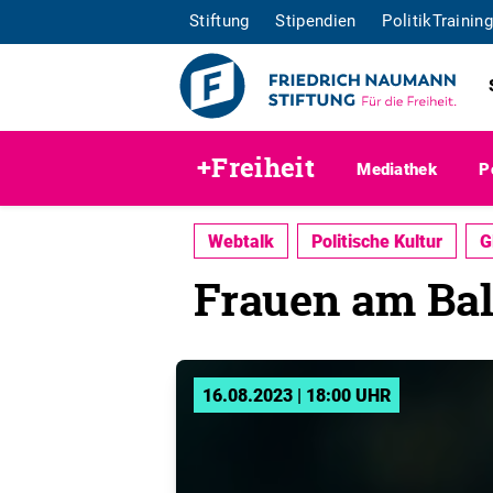
Stiftung
Stipendien
PolitikTraining
+Freiheit
Mediathek
P
Webtalk
Politische Kultur
G
Frauen am Bal
16.08.2023 | 18:00 UHR