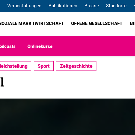
Veranstaltungen
Publikationen
Presse
Standorte
SOZIALE MARKTWIRTSCHAFT
OFFENE GESELLSCHAFT
B
odcasts
Onlinekurse
leichstellung
Sport
Zeitgeschichte
l