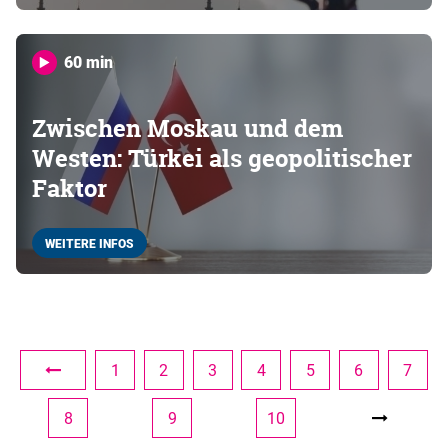
60 min
Zwischen Moskau und dem
Westen: Türkei als geopolitischer
Faktor
WEITERE INFOS
1
2
3
4
5
6
7
8
9
10