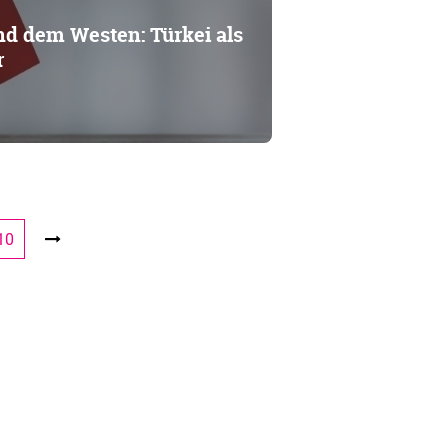
d dem Westen: Türkei als
r
10