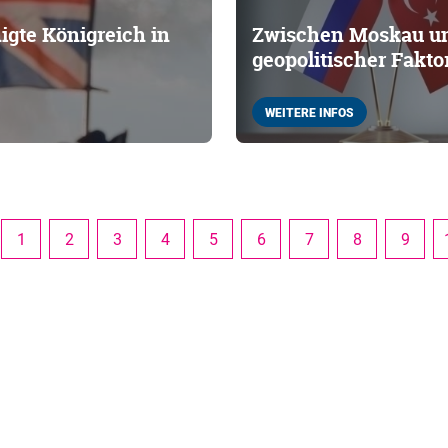
igte Königreich in
Zwischen Moskau un
geopolitischer Fakto
WEITERE INFOS
1
2
3
4
5
6
7
8
9