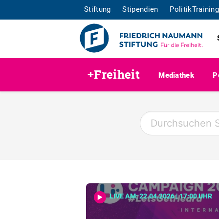
Stiftung
Stipendien
PolitikTraining
+Freiheit
Mediathek
P
LIVE AM: 22.04.2026 | 17:00 UHR