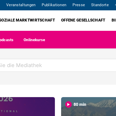
Veranstaltungen
Publikationen
Presse
Standorte
SOZIALE MARKTWIRTSCHAFT
OFFENE GESELLSCHAFT
B
odcasts
Onlinekurse
80 min