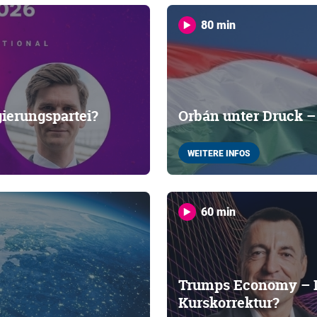
80 min
gierungspartei?
Orbán unter Druck 
WEITERE INFOS
60 min
Trumps Economy – D
Kurskorrektur?