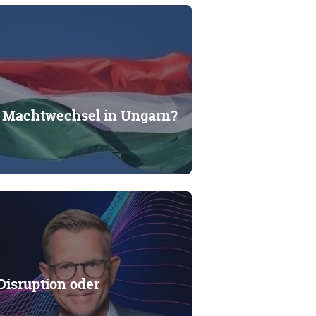
– Machtwechsel in Ungarn?
isruption oder