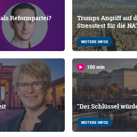
 als Reformpartei?
Trumps Angriff auf d
Stresstest für die N
WEITERE INFOS
100 min
eit
"Der Schlüssel würd
WEITERE INFOS