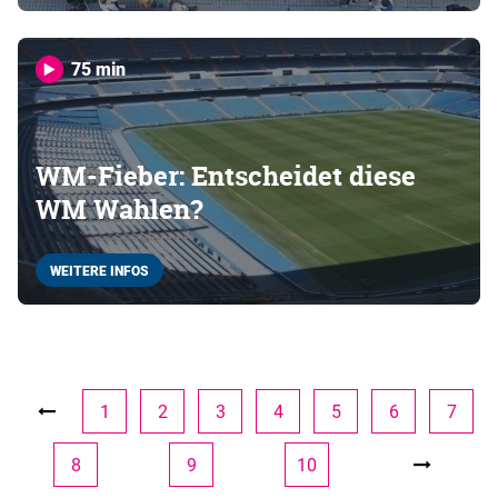
75 min
WM-Fieber: Entscheidet diese
WM Wahlen?
WEITERE INFOS
1
2
3
4
5
6
7
8
9
10