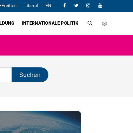
+Freiheit
Liberal
EN
ILDUNG
INTERNATIONALE POLITIK