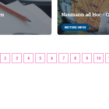
en
Naumann ad Hoc - Qu
WEITERE INFOS
2
3
4
5
6
7
8
9
10