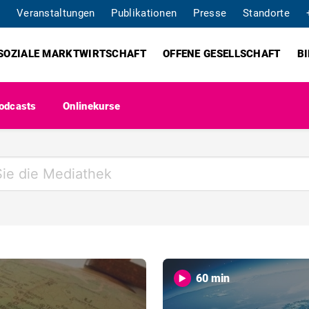
Veranstaltungen
Publikationen
Presse
Standorte
SOZIALE MARKTWIRTSCHAFT
OFFENE GESELLSCHAFT
B
odcasts
Onlinekurse
60 min