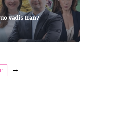
o vadis Iran?
11