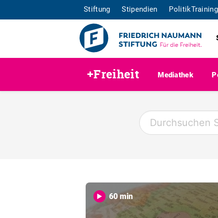
Stiftung
Stipendien
PolitikTraining
+Freiheit
Mediathek
P
60 min