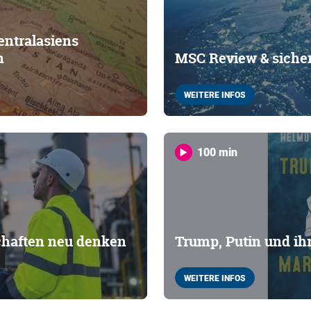
entralasiens
n
MSC Review & sicher
WEITERE INFOS
100 min
chaften neu denken
Trump, Putin und ih
WEITERE INFOS