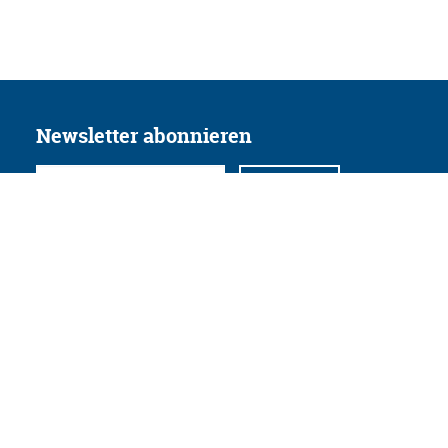
Newsletter abonnieren
Folgen Sie uns
Facebook
Twitter
Instagram
YouTube
Xing
Linkedin